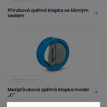
Vodárenský sortiment
Přírubová zpětná klapka se šikmým
sedlem
Vodárenský sortiment
Mezipřírubová zpětná klapka model
„C“