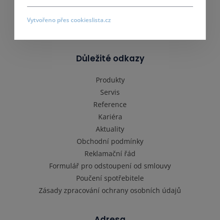
Vytvořeno přes cookieslista.cz
Důležité odkazy
Produkty
Servis
Reference
Kariéra
Aktuality
Obchodní podmínky
Reklamační řád
Formulář pro odstoupení od smlouvy
Poučení spotřebitele
Zásady zpracování ochrany osobních údajů
Adresa