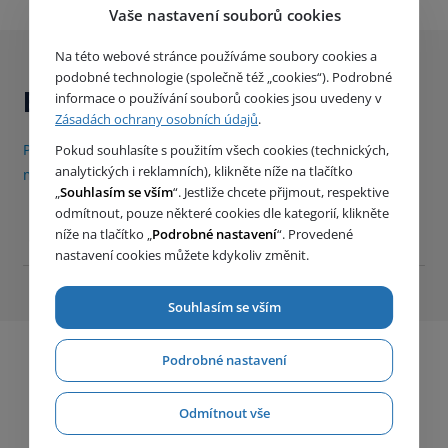
Vaše nastavení souborů cookies
Na této webové stránce používáme soubory cookies a
podobné technologie (společně též „cookies“). Podrobné
Buďte s námi v kontaktu
informace o používání souborů cookies jsou uvedeny v
Zásadách ochrany osobních údajů
.
Přihlaste se k odběru našich produktových novinek (1x
Pokud souhlasíte s použitím všech cookies (technických,
analytických i reklamních), klikněte níže na tlačítko
měsíčně)
„
Souhlasím se vším
“. Jestliže chcete přijmout, respektive
odmítnout, pouze některé cookies dle kategorií, klikněte
níže na tlačítko „
Podrobné nastavení
“. Provedené
nastavení cookies můžete kdykoliv změnit.
Souhlasím se vším
Podrobné nastavení
Odmítnout vše