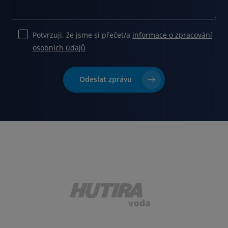
Potvrzuji, že jsme si přečet/a
informace o zpracování
osobních údajů
Ponechte
toto
Odeslat zprávu
pole
prázdné.