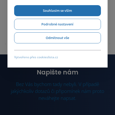
Souhlasím se vším
Podrobné nastavení
Odmítnout vše
Vytvořeno přes cookieslista.cz
Napište nám
Bez Vás bychom tady nebyli. V případě
jakýchkoliv dotazů či připomínek nám proto
neváhejte napsat.