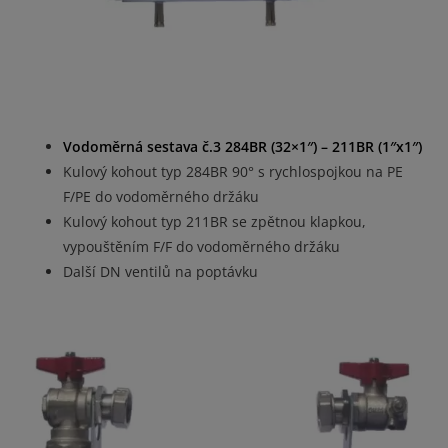
Vodoměrná sestava č.3 284BR (32×1″) – 211BR (1″x1″)
Kulový kohout typ 284BR 90° s rychlospojkou na PE
F/PE do vodoměrného držáku
Kulový kohout typ 211BR se zpětnou klapkou,
vypouštěním F/F do vodoměrného držáku
Další DN ventilů na poptávku