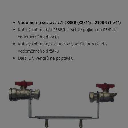
Vodoměrná sestava č.1 283BR (32×1″) – 210BR (1″x1″)
Kulový kohout typ 283BR s rychlospojkou na PE/F do
vodoměrného držáku
Kulový kohout typ 210BR s vypouštěním F/F do
vodoměrného držáku
Další DN ventilů na poptávku