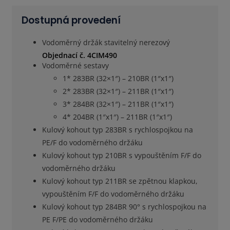
Dostupná provedení
Vodoměrný držák stavitelný nerezový
Objednací č. 4CIM490
Vodoměrné sestavy
1* 283BR (32×1″) – 210BR (1″x1″)
2* 283BR (32×1″) – 211BR (1″x1″)
3* 284BR (32×1″) – 211BR (1″x1″)
4* 204BR (1″x1″) – 211BR (1″x1″)
Kulový kohout typ 283BR s rychlospojkou na
PE/F do vodoměrného držáku
Kulový kohout typ 210BR s vypouštěním F/F do
vodoměrného držáku
Kulový kohout typ 211BR se zpětnou klapkou,
vypouštěním F/F do vodoměrného držáku
Kulový kohout typ 284BR 90° s rychlospojkou na
PE F/PE do vodoměrného držáku