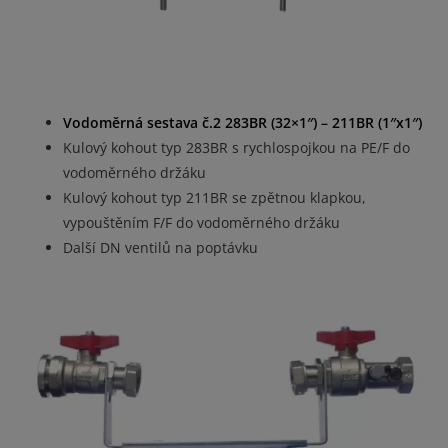
Vodoměrná sestava č.2 283BR (32×1″) – 211BR (1″x1″)
Kulový kohout typ 283BR s rychlospojkou na PE/F do
vodoměrného držáku
Kulový kohout typ 211BR se zpětnou klapkou,
vypouštěním F/F do vodoměrného držáku
Další DN ventilů na poptávku