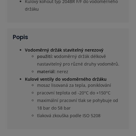
Kulový kohout typ 204BR F/F do vodoměrného
držáku
Popis
Vodoměrný držák stavitelný nerezový
použití: v
odoměrný držák délkově
nastavitelný pro různé druhy vodoměrů.
materiál:
nerez
Kulové ventily do vodoměrného držáku
mosaz lisovaná za tepla, poniklování
pracovní teplota od -20°C do +150°C
maximální pracovní tlak se pohybuje od
18 bar do 58 bar
tlaková zkouška podle ISO 5208