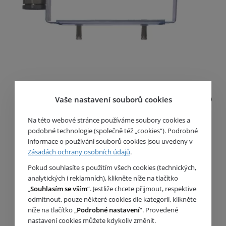
Vodoměrná sestava č.4 204BR (1″x1″) – 211BR (1″x1″)
Vaše nastavení souborů cookies
Kulový kohout typ 204BR F/F do vodoměrného držáku
Na této webové stránce používáme soubory cookies a
Kulový kohout typ 211BR se zpětnou klapkou,
podobné technologie (společně též „cookies“). Podrobné
vypouštěním F/F do vodoměrného držáku
informace o používání souborů cookies jsou uvedeny v
Další DN ventilů na poptávku
Zásadách ochrany osobních údajů
.
Pokud souhlasíte s použitím všech cookies (technických,
analytických i reklamních), klikněte níže na tlačítko
„
Souhlasím se vším
“. Jestliže chcete přijmout, respektive
odmítnout, pouze některé cookies dle kategorií, klikněte
níže na tlačítko „
Podrobné nastavení
“. Provedené
nastavení cookies můžete kdykoliv změnit.