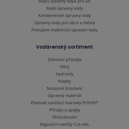
Řídící systémy M&R pro ÚV
Malé úpravny vody
Kontejnerové úpravny vody
Úpravny vody pro obce a města
Pronájem mobilních úpraven vody
Vodárenský sortiment
Domovní přípojky
Filtry
Hydranty
Klapky
Mosazné šroubení
Opravný materiál
Plastové narážecí tvarovky PUSHFIT
Příruby a spojky
Příslušenství
Regulační ventily CLA-VAL