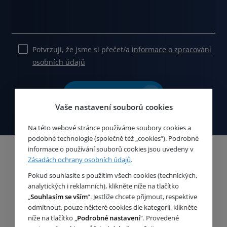
Potvrzuji, že jsme si přečet/a
informace o zpracování
osobních údajů
Ponechte
toto
Odeslat zprávu
pole
Vaše nastavení souborů cookies
prázdné.
Na této webové stránce používáme soubory cookies a
podobné technologie (společně též „cookies“). Podrobné
informace o používání souborů cookies jsou uvedeny v
Zásadách ochrany osobních údajů
.
Pokud souhlasíte s použitím všech cookies (technických,
analytických i reklamních), klikněte níže na tlačítko
„
Souhlasím se vším
“. Jestliže chcete přijmout, respektive
odmítnout, pouze některé cookies dle kategorií, klikněte
níže na tlačítko „
Podrobné nastavení
“. Provedené