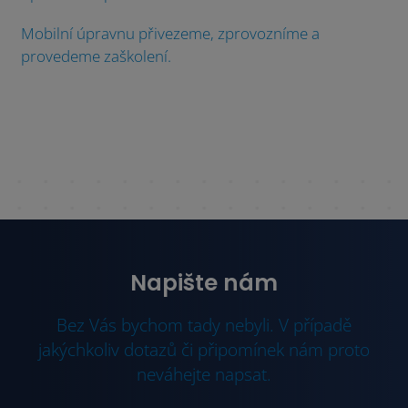
Mobilní úpravnu přivezeme, zprovozníme a
provedeme zaškolení.
Napište nám
Bez Vás bychom tady nebyli. V případě
jakýchkoliv dotazů či připomínek nám proto
neváhejte napsat.