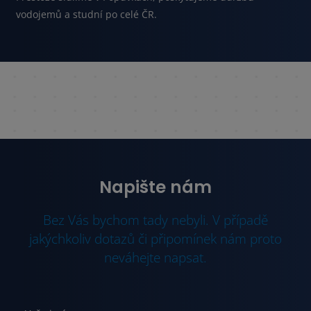
vodojemů a studní po celé ČR.
Napište nám
Bez Vás bychom tady nebyli. V případě
jakýchkoliv dotazů či připomínek nám proto
neváhejte napsat.