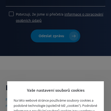
Potvrzuji, že jsme si přečet/a
informace o zpracování
osobních údajů
Ponechte
toto
Odeslat zprávu
pole
prázdné.
Buďte s námi v kontaktu
Vaše nastavení souborů cookies
Přihlaste se k odběru našich produktových novinek (1x
Na této webové stránce používáme soubory cookies a
podobné technologie (společně též „cookies“). Podrobné
měsíčně)
informace o používání souborů cookies jsou uvedeny v