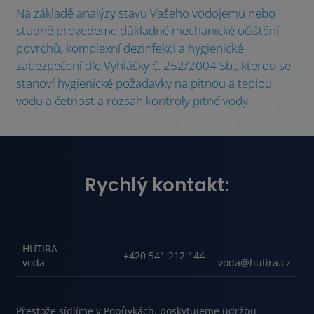
Na základě analýzy stavu Vašeho vodojemu nebo
studně provedeme důkladné mechanické očištění
povrchů, komplexní dezinfekci a hygienické
zabezpečení dle Vyhlášky č. 252/2004 Sb., kterou se
stanoví hygienické požadavky na pitnou a teplou
vodu a četnost a rozsah kontroly pitné vody.
Rychlý kontakt:
HUTIRA
+420 541 212 144
voda
voda@hutira.cz
Přestože sídlíme v Popůvkách, poskytujeme údržbu