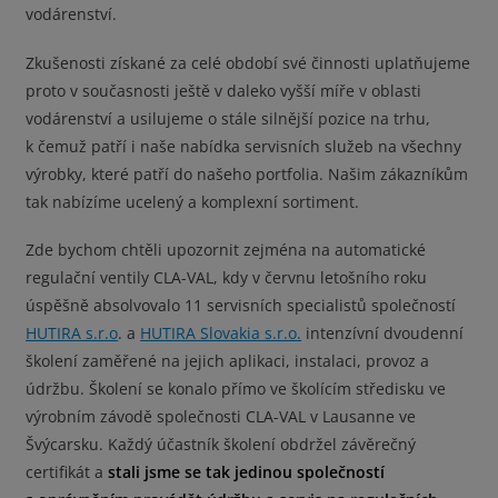
vodárenství.
Zkušenosti získané za celé období své činnosti uplatňujeme
proto v současnosti ještě v daleko vyšší míře v oblasti
vodárenství a usilujeme o stále silnější pozice na trhu,
k čemuž patří i naše nabídka servisních služeb na všechny
výrobky, které patří do našeho portfolia. Našim zákazníkům
tak nabízíme ucelený a komplexní sortiment.
Zde bychom chtěli upozornit zejména na automatické
regulační ventily CLA-VAL, kdy v červnu letošního roku
úspěšně absolvovalo 11 servisních specialistů společností
HUTIRA s.r.o
. a
HUTIRA Slovakia s.r.o.
intenzívní dvoudenní
školení zaměřené na jejich aplikaci, instalaci, provoz a
údržbu. Školení se konalo přímo ve školícím středisku ve
výrobním závodě společnosti CLA-VAL v Lausanne ve
Švýcarsku. Každý účastník školení obdržel závěrečný
certifikát a
stali jsme se tak jedinou společností