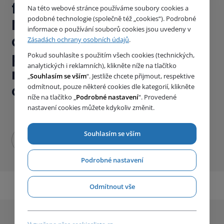
fakultou strojní a centrem
Na této webové stránce používáme soubory cookies a
podobné technologie (společně též „cookies“). Podrobné
NETME, jsme úspěšně
informace o používání souborů cookies jsou uvedeny v
dokončili projekt vývoje
Zásadách ochrany osobních údajů
.
prototypu technologie na
Pokud souhlasíte s použitím všech cookies (technických,
analytických i reklamních), klikněte níže na tlačítko
recyklaci průmyslové
„
Souhlasím se vším
“. Jestliže chcete přijmout, respektive
odpadní vody
odmítnout, pouze některé cookies dle kategorií, klikněte
níže na tlačítko „
Podrobné nastavení
“. Provedené
nastavení cookies můžete kdykoliv změnit.
Souhlasím se vším
Podrobné nastavení
Odmítnout vše