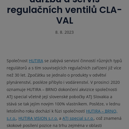
regulačních ventilů CLA-
VAL
8. 8. 2023
Společnost
HUTIRA
se zabývá servisní činností různých typů
regulátorů a s tím souvisejících regulačních zařízení již více
než 30 let. Zpočátku se jednalo o produkty v odvětví
plynárenství, posléze přibylo i vodárenství. V prosinci 2020
oznamuje HUTIRA – BRNO dokončení akvizice společnosti
ATJ special včetně její slovenské pobočky ATJ Slovakia a
stává se tak jejím novým 100% vlastníkem. Posléze, v lednu
letošního roku dochází k fúzi společností
HUTIRA – BRNO,
s.r.o.
,
HUTIRA VISION s.r.o.
a
ATJ special s.r.o.
, což znamená
skokové posílení pozice na trhu zejména v oblasti