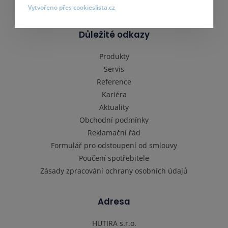
Vytvořeno přes cookieslista.cz
Důležité odkazy
Produkty
Servis
Reference
Kariéra
Aktuality
Obchodní podmínky
Reklamační řád
Formulář pro odstoupení od smlouvy
Poučení spotřebitele
Zásady zpracování ochrany osobních údajů
Adresa
HUTIRA s.r.o.