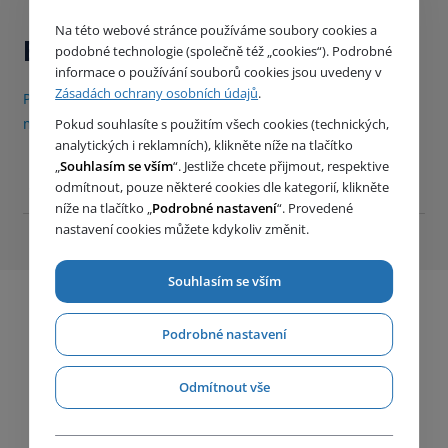
Na této webové stránce používáme soubory cookies a
Buďte s námi v kontaktu
podobné technologie (společně též „cookies“). Podrobné
informace o používání souborů cookies jsou uvedeny v
Zásadách ochrany osobních údajů
.
Přihlaste se k odběru našich produktových novinek (1x
měsíčně)
Pokud souhlasíte s použitím všech cookies (technických,
analytických i reklamních), klikněte níže na tlačítko
„
Souhlasím se vším
“. Jestliže chcete přijmout, respektive
odmítnout, pouze některé cookies dle kategorií, klikněte
níže na tlačítko „
Podrobné nastavení
“. Provedené
nastavení cookies můžete kdykoliv změnit.
Souhlasím se vším
Podrobné nastavení
Odmítnout vše