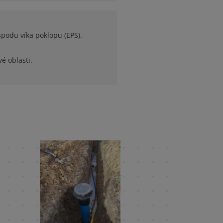
espodu víka poklopu (EPS).
é oblasti.