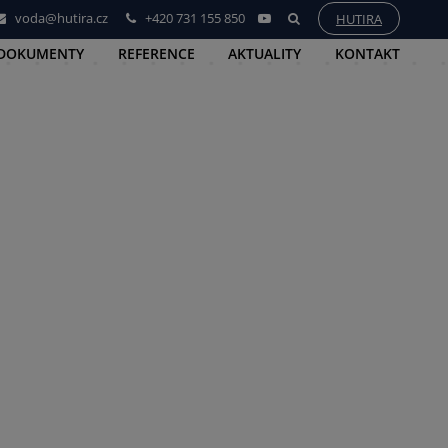
voda@hutira.cz
+420 731 155 850
HUTIRA
 DOKUMENTY
REFERENCE
AKTUALITY
KONTAKT