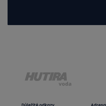
pole
prázdné.
Důležité odkazy
Adres