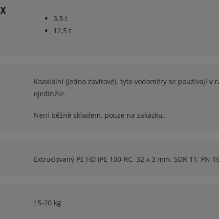
AX
3,5 t
12,5 t
Koaxiální (jedno závitové), tyto vodoměry se používají v 
ojediněle.
Není běžně skladem, pouze na zakázku.
Extrudovaný PE HD (PE 100-RC, 32 x 3 mm, SDR 11, PN 16
15-20 kg