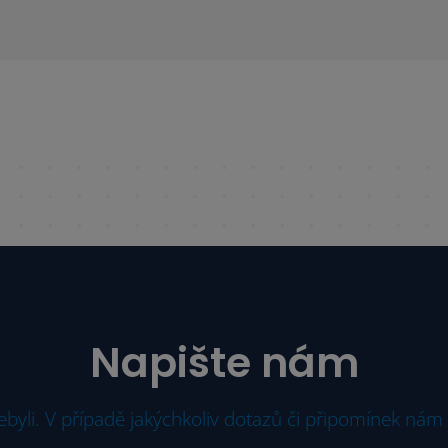
Napište nám
yli. V případě jakýchkoliv dotazů či připomínek nám