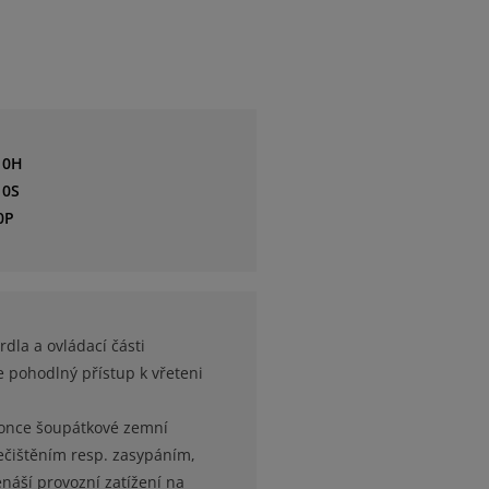
10H
10S
0P
dla a ovládací části
pohodlný přístup k vřeteni
konce šoupátkové zemní
čištěním resp. zasypáním,
náší provozní zatížení na