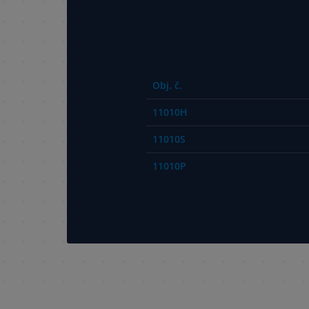
Obj. č.
11010H
11010S
11010P