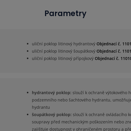
Parametry
uliční poklop litinový hydrantový
Objednací č. 110
uliční poklop litinový šoupátkový
Objednací č. 110
uliční poklop litinový přípojkový
Objednací č. 1101
hydrantový poklop:
slouží k ochraně výtokového hr
podzemního nebo šachtového hydrantu, umožňuje 
hydrantu
šoupátkový poklop:
slouží k ochraně ovládacího 
soupravy před mechanickým poškozením nebo zne
zajišťuje dostupnost v ohraničeném prostoru a pře