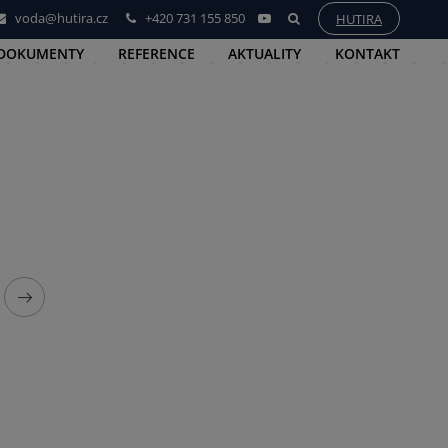
voda@hutira.cz
+420 731 155 850
HUTIRA
 DOKUMENTY
REFERENCE
AKTUALITY
KONTAKT