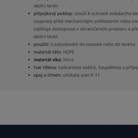
okolní terén
přípojkový poklop:
slouží k ochraně ovládacího k
soupravy před mechanickým poškozením nebo zne
zajišťuje dostupnost v ohraničeném prostoru a pře
okolní terén
použití:
k zabudování do vozovek nebo do terénu
materiál tělo:
HDPE
materiál víka:
litina
tvar tělesa:
hydrantový oválný, šoupátkový a přípo
spoj a třmen:
uhlíkatá ocel tř.11