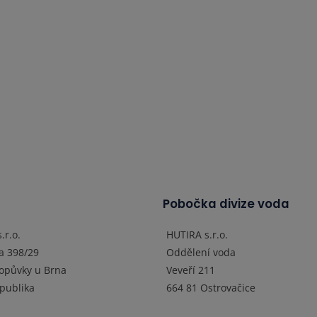
a
Pobočka divize voda
.r.o.
HUTIRA s.r.o.
a 398/29
Oddělení voda
opůvky u Brna
Veveří 211
publika
664 81 Ostrovačice