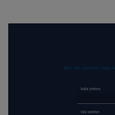
Bez Vás bychom tady neb
Vaše jméno
Váš telefon